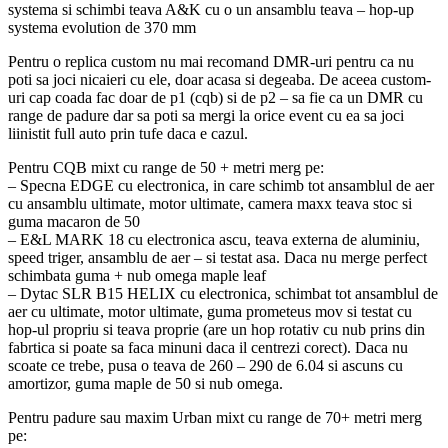
systema si schimbi teava A&K cu o un ansamblu teava – hop-up
systema evolution de 370 mm
Pentru o replica custom nu mai recomand DMR-uri pentru ca nu
poti sa joci nicaieri cu ele, doar acasa si degeaba. De aceea custom-
uri cap coada fac doar de p1 (cqb) si de p2 – sa fie ca un DMR cu
range de padure dar sa poti sa mergi la orice event cu ea sa joci
liinistit full auto prin tufe daca e cazul.
Pentru CQB mixt cu range de 50 + metri merg pe:
– Specna EDGE cu electronica, in care schimb tot ansamblul de aer
cu ansamblu ultimate, motor ultimate, camera maxx teava stoc si
guma macaron de 50
– E&L MARK 18 cu electronica ascu, teava externa de aluminiu,
speed triger, ansamblu de aer – si testat asa. Daca nu merge perfect
schimbata guma + nub omega maple leaf
– Dytac SLR B15 HELIX cu electronica, schimbat tot ansamblul de
aer cu ultimate, motor ultimate, guma prometeus mov si testat cu
hop-ul propriu si teava proprie (are un hop rotativ cu nub prins din
fabrtica si poate sa faca minuni daca il centrezi corect). Daca nu
scoate ce trebe, pusa o teava de 260 – 290 de 6.04 si ascuns cu
amortizor, guma maple de 50 si nub omega.
Pentru padure sau maxim Urban mixt cu range de 70+ metri merg
pe: