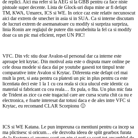
de replici. Aici ma refer si la AEG si la GBB pentru ca face niste
pistoale super decente. Lista de Glock-uri dupa mine ar fi defapt
TM, KWA, Umarex, ICS si WE. In orice caz este relativ necunoscut
aici dar extrem de smecher in asia si in SUA. Ca si interne discutam
de lucruri extrem de asemanatoare cu modify si surpriza surpriza,
linia Ronin are reglajul de putere din surubelnita la fel ca si modify
doar ca un pic mai eficient, repet UN PIC!
VFC. Din vfc stiu doar Avalon-ul personal dar ca interne este
aproape leit krytac. Din motivul asta este o disputa mare online pe
cele doua modele si daca dai pe youtube gasesti tot timpul teste
comparative intre Avalon si Krytac. Diferenta este defapt cel mai
mult la pret, si asta pentru ca platesti un pic in plus pentru ca este
licentiata deci este 1 la 1 cu cea reala si cica ulucul este identic ca
material si fabricant cu cea reala… fix pula, o fita. Un plus mic fata
de Trident as zice ca este tragaciul care are cursa scurta chit ca nu e
electronica, e foarte interesat dar totusi daca e de ales intre VFC si
Krytac, eu recomand CLAR Scorpionu 🙂
ICS si WE Katana. Le pun impreuna ca mentiuni pentru ca incep sa
ma plictisesc si oricum… ele dezvolta ideea de split gearbox furata
de la Systema si anume: scoti un pin si poti sa scoti tot ansamblul de