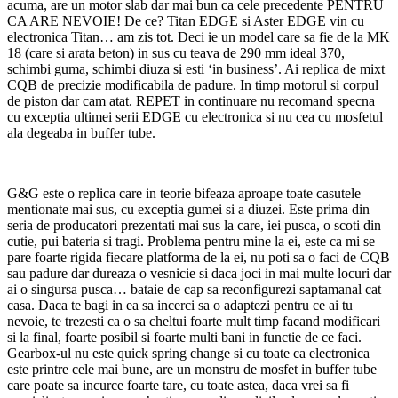
acuma, are un motor slab dar mai bun ca cele precedente PENTRU
CA ARE NEVOIE! De ce? Titan EDGE si Aster EDGE vin cu
electronica Titan… am zis tot. Deci ie un model care sa fie de la MK
18 (care si arata beton) in sus cu teava de 290 mm ideal 370,
schimbi guma, schimbi diuza si esti ‘in business’. Ai replica de mixt
CQB de precizie modificabila de padure. In timp motorul si corpul
de piston dar cam atat. REPET in continuare nu recomand specna
cu exceptia ultimei serii EDGE cu electronica si nu cea cu mosfetul
ala degeaba in buffer tube.
G&G este o replica care in teorie bifeaza aproape toate casutele
mentionate mai sus, cu exceptia gumei si a diuzei. Este prima din
seria de producatori prezentati mai sus la care, iei pusca, o scoti din
cutie, pui bateria si tragi. Problema pentru mine la ei, este ca mi se
pare foarte rigida fiecare platforma de la ei, nu poti sa o faci de CQB
sau padure dar dureaza o vesnicie si daca joci in mai multe locuri dar
ai o singursa pusca… bataie de cap sa reconfigurezi saptamanal cat
casa. Daca te bagi in ea sa incerci sa o adaptezi pentru ce ai tu
nevoie, te trezesti ca o sa cheltui foarte mult timp facand modificari
si la final, foarte posibil si foarte multi bani in functie de ce faci.
Gearbox-ul nu este quick spring change si cu toate ca electronica
este printre cele mai bune, are un monstru de mosfet in buffer tube
care poate sa incurce foarte tare, cu toate astea, daca vrei sa fi