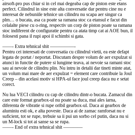
airsoft-pro pus chiar si in cel mai degeaba cap de piston este etans
perfect. Cilindrul in sine este alta conversatie dar pentru cine nu e
interesat de nebuniile tehnice un cilindru nu scapa aer singur ca
plm… o bucata, asa ca poate sa ramana stoc ca etansul e facut din
celalalte piese cu o-ring, respectiv un corp de piston poate sa ramana
stoc indiferent de configuratie pentru ca atata timp cat ai AOE bun, il
folosesti pana il rupi apoi il schimbi si gata.
——- Extra tehnical shit —————-
Pentru cei interesati de conversatia cu cilindrul vietii, ea este defapt
legata de portat / neportat. Discutam despre volum de aer expulzat si
atunci in functie de putere si lungime teava, ai nevoie sa ramani stoc
sau ai nevoie de cilindru plin. Nu intru in detalii dar tineti minte atat,
un volum mai mare de aer expulzat = element care contribuie la Joul
Creep – din acelasi motiv si HPA-ul face joul creep daca nu e setat
corect.
Nu lua VECI cilindru cu cap de cilindru dintr-o bucata. Zamacul din
care este format gearbox-ul nu poate sa duca, mai ales iarna,
diferenta de vibratie si rupe oribil gearbox-ul. Daca ai gearbox de
aluminiu esti ok, e alta poveste. Daca ai de zamac ramforsat nu e
suficient, tot se rupe, trebuie sa ii pui un sorbo cel putin, daca nu si
un M-lock si tot ai sanse sa se rupa.
——- End of extra tehnical shit ————