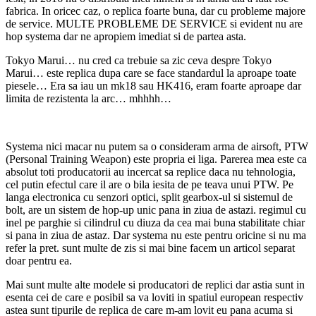
fabrica. In oricec caz, o replica foarte buna, dar cu probleme majore
de service. MULTE PROBLEME DE SERVICE si evident nu are
hop systema dar ne apropiem imediat si de partea asta.
Tokyo Marui… nu cred ca trebuie sa zic ceva despre Tokyo
Marui… este replica dupa care se face standardul la aproape toate
piesele… Era sa iau un mk18 sau HK416, eram foarte aproape dar
limita de rezistenta la arc… mhhhh…
Systema nici macar nu putem sa o consideram arma de airsoft, PTW
(Personal Training Weapon) este propria ei liga. Parerea mea este ca
absolut toti producatorii au incercat sa replice daca nu tehnologia,
cel putin efectul care il are o bila iesita de pe teava unui PTW. Pe
langa electronica cu senzori optici, split gearbox-ul si sistemul de
bolt, are un sistem de hop-up unic pana in ziua de astazi. regimul cu
inel pe parghie si cilindrul cu diuza da cea mai buna stabilitate chiar
si pana in ziua de astaz. Dar systema nu este pentru oricine si nu ma
refer la pret. sunt multe de zis si mai bine facem un articol separat
doar pentru ea.
Mai sunt multe alte modele si producatori de replici dar astia sunt in
esenta cei de care e posibil sa va loviti in spatiul european respectiv
astea sunt tipurile de replica de care m-am lovit eu pana acuma si