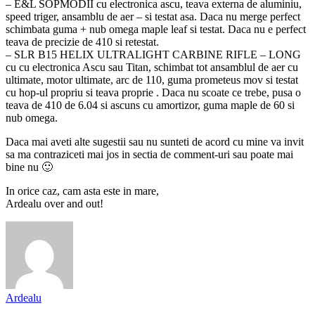
– E&L SOPMODII cu electronica ascu, teava externa de aluminiu,
speed triger, ansamblu de aer – si testat asa. Daca nu merge perfect
schimbata guma + nub omega maple leaf si testat. Daca nu e perfect
teava de precizie de 410 si retestat.
– SLR B15 HELIX ULTRALIGHT CARBINE RIFLE – LONG
cu cu electronica Ascu sau Titan, schimbat tot ansamblul de aer cu
ultimate, motor ultimate, arc de 110, guma prometeus mov si testat
cu hop-ul propriu si teava proprie . Daca nu scoate ce trebe, pusa o
teava de 410 de 6.04 si ascuns cu amortizor, guma maple de 60 si
nub omega.
Daca mai aveti alte sugestii sau nu sunteti de acord cu mine va invit
sa ma contraziceti mai jos in sectia de comment-uri sau poate mai
bine nu 🙂
In orice caz, cam asta este in mare,
Ardealu over and out!
Ardealu