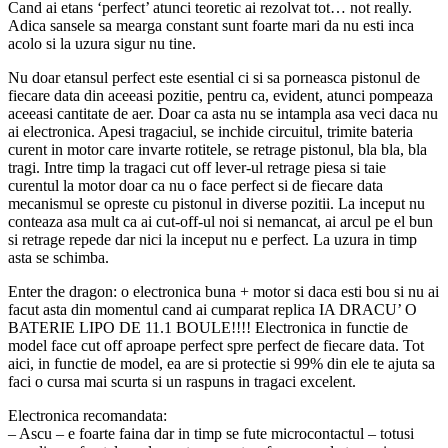
Cand ai etans ‘perfect’ atunci teoretic ai rezolvat tot… not really.
Adica sansele sa mearga constant sunt foarte mari da nu esti inca
acolo si la uzura sigur nu tine.
Nu doar etansul perfect este esential ci si sa porneasca pistonul de
fiecare data din aceeasi pozitie, pentru ca, evident, atunci pompeaza
aceeasi cantitate de aer. Doar ca asta nu se intampla asa veci daca nu
ai electronica. Apesi tragaciul, se inchide circuitul, trimite bateria
curent in motor care invarte rotitele, se retrage pistonul, bla bla, bla
tragi. Intre timp la tragaci cut off lever-ul retrage piesa si taie
curentul la motor doar ca nu o face perfect si de fiecare data
mecanismul se opreste cu pistonul in diverse pozitii. La inceput nu
conteaza asa mult ca ai cut-off-ul noi si nemancat, ai arcul pe el bun
si retrage repede dar nici la inceput nu e perfect. La uzura in timp
asta se schimba.
Enter the dragon: o electronica buna + motor si daca esti bou si nu ai
facut asta din momentul cand ai cumparat replica IA DRACU’ O
BATERIE LIPO DE 11.1 BOULE!!!! Electronica in functie de
model face cut off aproape perfect spre perfect de fiecare data. Tot
aici, in functie de model, ea are si protectie si 99% din ele te ajuta sa
faci o cursa mai scurta si un raspuns in tragaci excelent.
Electronica recomandata:
– Ascu – e foarte faina dar in timp se fute microcontactul – totusi