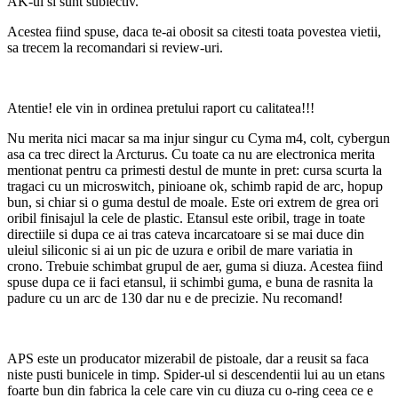
AK-ul si sunt subiectiv.
Acestea fiind spuse, daca te-ai obosit sa citesti toata povestea vietii,
sa trecem la recomandari si review-uri.
Atentie! ele vin in ordinea pretului raport cu calitatea!!!
Nu merita nici macar sa ma injur singur cu Cyma m4, colt, cybergun
asa ca trec direct la Arcturus. Cu toate ca nu are electronica merita
mentionat pentru ca primesti destul de munte in pret: cursa scurta la
tragaci cu un microswitch, pinioane ok, schimb rapid de arc, hopup
bun, si chiar si o guma destul de moale. Este ori extrem de grea ori
oribil finisajul la cele de plastic. Etansul este oribil, trage in toate
directiile si dupa ce ai tras cateva incarcatoare si se mai duce din
uleiul siliconic si ai un pic de uzura e oribil de mare variatia in
crono. Trebuie schimbat grupul de aer, guma si diuza. Acestea fiind
spuse dupa ce ii faci etansul, ii schimbi guma, e buna de rasnita la
padure cu un arc de 130 dar nu e de precizie. Nu recomand!
APS este un producator mizerabil de pistoale, dar a reusit sa faca
niste pusti bunicele in timp. Spider-ul si descendentii lui au un etans
foarte bun din fabrica la cele care vin cu diuza cu o-ring ceea ce e