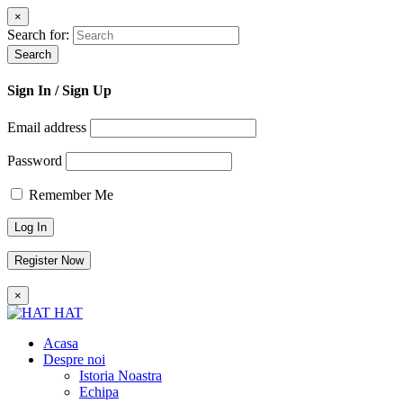
×
Search for:
Search
Sign In
/ Sign Up
Email address
Password
Remember Me
Register Now
×
HAT
Acasa
Despre noi
Istoria Noastra
Echipa