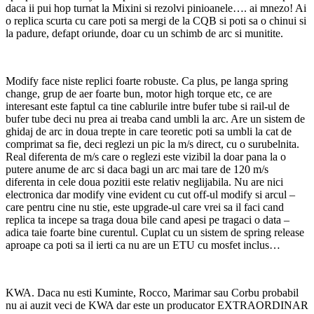
daca ii pui hop turnat la Mixini si rezolvi pinioanele…. ai mnezo! Ai
o replica scurta cu care poti sa mergi de la CQB si poti sa o chinui si
la padure, defapt oriunde, doar cu un schimb de arc si munitite.
Modify face niste replici foarte robuste. Ca plus, pe langa spring
change, grup de aer foarte bun, motor high torque etc, ce are
interesant este faptul ca tine cablurile intre bufer tube si rail-ul de
bufer tube deci nu prea ai treaba cand umbli la arc. Are un sistem de
ghidaj de arc in doua trepte in care teoretic poti sa umbli la cat de
comprimat sa fie, deci reglezi un pic la m/s direct, cu o surubelnita.
Real diferenta de m/s care o reglezi este vizibil la doar pana la o
putere anume de arc si daca bagi un arc mai tare de 120 m/s
diferenta in cele doua pozitii este relativ neglijabila. Nu are nici
electronica dar modify vine evident cu cut off-ul modify si arcul –
care pentru cine nu stie, este upgrade-ul care vrei sa il faci cand
replica ta incepe sa traga doua bile cand apesi pe tragaci o data –
adica taie foarte bine curentul. Cuplat cu un sistem de spring release
aproape ca poti sa il ierti ca nu are un ETU cu mosfet inclus…
KWA. Daca nu esti Kuminte, Rocco, Marimar sau Corbu probabil
nu ai auzit veci de KWA dar este un producator EXTRAORDINAR