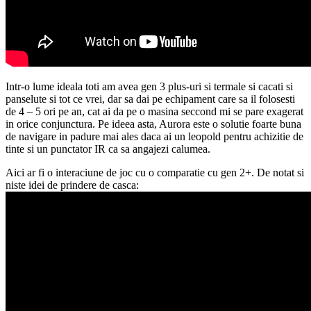
Intr-o lume ideala toti am avea gen 3 plus-uri si termale si cacati si
panselute si tot ce vrei, dar sa dai pe echipament care sa il folosesti
de 4 – 5 ori pe an, cat ai da pe o masina seccond mi se pare exagerat
in orice conjunctura. Pe ideea asta, Aurora este o solutie foarte buna
de navigare in padure mai ales daca ai un leopold pentru achizitie de
tinte si un punctator IR ca sa angajezi calumea.
Aici ar fi o interaciune de joc cu o comparatie cu gen 2+. De notat si
niste idei de prindere de casca: