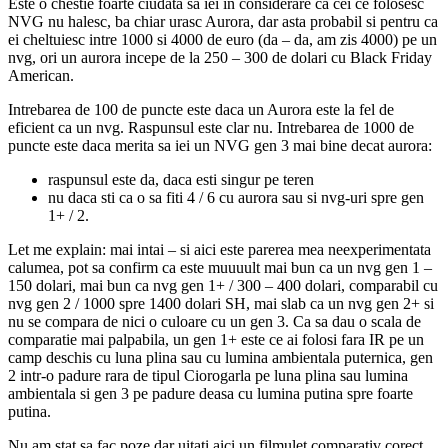
Este o chestie foarte ciudata sa iei in considerare ca cei ce folosesc
NVG nu halesc, ba chiar urasc Aurora, dar asta probabil si pentru ca
ei cheltuiesc intre 1000 si 4000 de euro (da – da, am zis 4000) pe un
nvg, ori un aurora incepe de la 250 – 300 de dolari cu Black Friday
American.
Intrebarea de 100 de puncte este daca un Aurora este la fel de
eficient ca un nvg. Raspunsul este clar nu. Intrebarea de 1000 de
puncte este daca merita sa iei un NVG gen 3 mai bine decat aurora:
raspunsul este da, daca esti singur pe teren
nu daca sti ca o sa fiti 4 / 6 cu aurora sau si nvg-uri spre gen
1+ / 2.
Let me explain: mai intai – si aici este parerea mea neexperimentata
calumea, pot sa confirm ca este muuuult mai bun ca un nvg gen 1 –
150 dolari, mai bun ca nvg gen 1+ / 300 – 400 dolari, comparabil cu
nvg gen 2 / 1000 spre 1400 dolari SH, mai slab ca un nvg gen 2+ si
nu se compara de nici o culoare cu un gen 3. Ca sa dau o scala de
comparatie mai palpabila, un gen 1+ este ce ai folosi fara IR pe un
camp deschis cu luna plina sau cu lumina ambientala puternica, gen
2 intr-o padure rara de tipul Ciorogarla pe luna plina sau lumina
ambientala si gen 3 pe padure deasa cu lumina putina spre foarte
putina.
Nu am stat sa fac poze dar uitati aici un filmulet comparativ corect