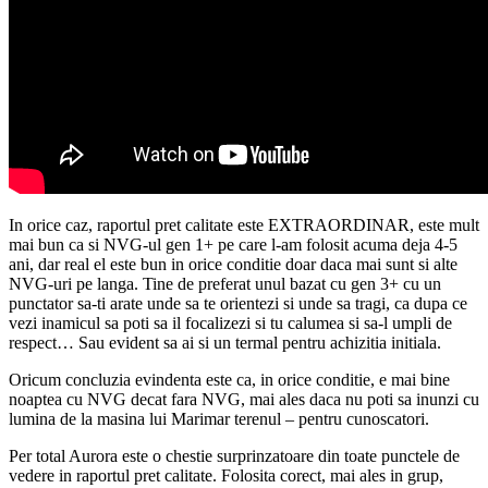
In orice caz, raportul pret calitate este EXTRAORDINAR, este mult
mai bun ca si NVG-ul gen 1+ pe care l-am folosit acuma deja 4-5
ani, dar real el este bun in orice conditie doar daca mai sunt si alte
NVG-uri pe langa. Tine de preferat unul bazat cu gen 3+ cu un
punctator sa-ti arate unde sa te orientezi si unde sa tragi, ca dupa ce
vezi inamicul sa poti sa il focalizezi si tu calumea si sa-l umpli de
respect… Sau evident sa ai si un termal pentru achizitia initiala.
Oricum concluzia evindenta este ca, in orice conditie, e mai bine
noaptea cu NVG decat fara NVG, mai ales daca nu poti sa inunzi cu
lumina de la masina lui Marimar terenul – pentru cunoscatori.
Per total Aurora este o chestie surprinzatoare din toate punctele de
vedere in raportul pret calitate. Folosita corect, mai ales in grup,