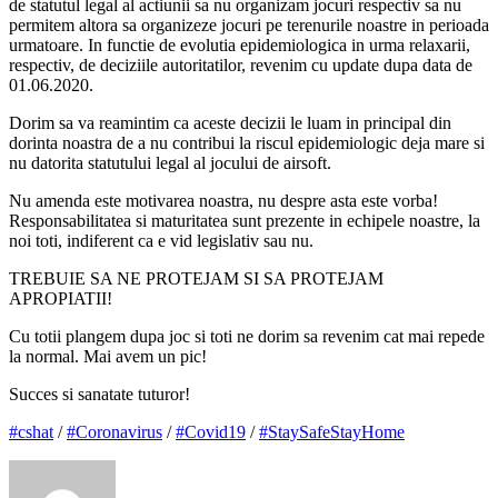
de statutul legal al actiunii sa nu organizam jocuri respectiv sa nu
permitem altora sa organizeze jocuri pe terenurile noastre in perioada
urmatoare. In functie de evolutia epidemiologica in urma relaxarii,
respectiv, de deciziile autoritatilor, revenim cu update dupa data de
01.06.2020.
Dorim sa va reamintim ca aceste decizii le luam in principal din
dorinta noastra de a nu contribui
la riscul epidemiologic deja mare si
nu datorita statutului legal al jocului de airsoft.
Nu amenda este motivarea noastra, nu despre asta este vorba!
Responsabilitatea si maturitatea sunt prezente in echipele noastre, la
noi toti, indiferent ca e vid legislativ sau nu.
TREBUIE SA NE PROTEJAM SI SA PROTEJAM
APROPIATII!
Cu totii plangem dupa joc si toti ne dorim sa revenim cat mai repede
la normal. Mai avem un pic!
Succes si sanatate tuturor!
#
cshat
/
#
Coronavirus
/
#
Covid19
/
#
StaySafeStayHome