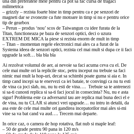
una din preferatele mele pentru ca pot sa fac cursa de tragaci
milimetrica
– grizzly – rezista foarte bine in timp pentru ca e pe senzori de
magneti dar se zvonezte ca fute motoare in timp si nu e pentru orice
tip de gearbox
– Perun – produs ‘nou’ scos de Taiwangun cu idee furata de la
Titan, functioneaza pe baza de senzori optici, deci o uzura
EXTREM DE MICA la piese si rezista enorm de mult in timp
– Titan – momentan regele electronici mai ales ca a furat de la
Systema ideea de senzori optici, rezista cel mai mult si dupa ce ii faci
upgrade la soft… bla bla bla
Ai rezolvat volumul de aer, ai nevoie sa faci acuma ceva cu el. De
cele mai multe ori la replicile stoc, petru inceput nu trebuie sa faci
nimic mai mult la hop-uri, decat sa schimbi poate guma si aia e. In
timp cand incepi sa te enervezi ca iei bataie, te convingi ca nu tu esti
de vina ca joci slab, nu, nu tu esti de vina…. Trebuie sa te antrenezi
si sa-ti cunosti replica si sa-ti faci jocul in consecinta? Nu, nu e asta
sigur! Problema este ca adversarul tau are replica mai buna deci el e
de vina, nu tu CLAR si atunci vrei upgrade… nu intru in detalii, da
asa este de cele mai multe ori gandirea incepatorilor mai ales si-mi
vine sa va bat cand va aud…. Trecem mai departe.
In orice caz, o camera de hop rotativa, flat nub si maple leaf:
– 50 de grade pentru 90 pana in 120 m/s