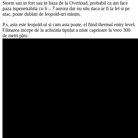
Storm sau in fort sau in baza de la Overload, probabil ca am face
paza inpenetrabila cu 6 – 7 aurora dar nu stiu daca ar fi la fel si pe
atac, poate dublati de leopold-uri minim.
P.s. asta este leopold-ul si cam asta poate, el fiind thermal entry level.
Filmarea incepe de la achizitia tipului a niste caprioare la vreo 300
de metri plm: