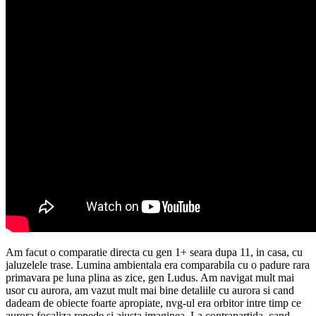
Am facut o comparatie directa cu gen 1+ seara dupa 11, in casa, cu
jaluzelele trase. Lumina ambientala era comparabila cu o padure rara
primavara pe luna plina as zice, gen Ludus. Am navigat mult mai
usor cu aurora, am vazut mult mai bine detaliile cu aurora si cand
dadeam de obiecte foarte apropiate, nvg-ul era orbitor intre timp ce
aurora focaliza repede si ajusta imaginea. La contrapartida, cand