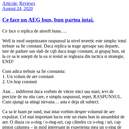
Articole
,
Reviews
August 24, 2020
Ce face un AEG bun, bun partea intai.
Ce face o replica de airsoft buna….
Well in mod surprinzator raspunsul la nivel teoretic este simplu: totul
trebuie sa fie constant. Daca replica ta trage aproape sau departe,
tare de padure sau slab de cqb daca trage constant, ai grupaj bun, sti
la ce sa te astepti de la ea si restul se regleaza din tactica si strategie,
END!
Cum adica trebuie sa fie constanta:
1. Un volum de aer constant
2. Un hop constant
Atat… indiferent daca vorbim de viteze mici sau mari, tevi de
precizie de nu stiu care, e simplu raspunsul, repet, RASPUNSUL.
Cum ajungi sa atingi nirvana… asta e deja alt subiect.
Ca sa le luam pe rand, mai intai vorbim despre volumul de aer
expulzat. Cel mai important lucru este un etans bun in ansamblul de
aer. O diuza cu o-ring / o-ring-uri, cap cilindru cu o-ring / uri, cap
piston calumea – in mod interesant in experienta mea un o-ring de