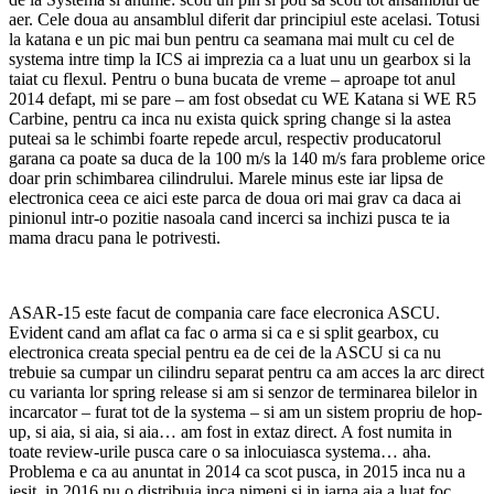
aer. Cele doua au ansamblul diferit dar principiul este acelasi. Totusi
la katana e un pic mai bun pentru ca seamana mai mult cu cel de
systema intre timp la ICS ai imprezia ca a luat unu un gearbox si la
taiat cu flexul. Pentru o buna bucata de vreme – aproape tot anul
2014 defapt, mi se pare – am fost obsedat cu WE Katana si WE R5
Carbine, pentru ca inca nu exista quick spring change si la astea
puteai sa le schimbi foarte repede arcul, respectiv producatorul
garana ca poate sa duca de la 100 m/s la 140 m/s fara probleme orice
doar prin schimbarea cilindrului. Marele minus este iar lipsa de
electronica ceea ce aici este parca de doua ori mai grav ca daca ai
pinionul intr-o pozitie nasoala cand incerci sa inchizi pusca te ia
mama dracu pana le potrivesti.
ASAR-15 este facut de compania care face elecronica ASCU.
Evident cand am aflat ca fac o arma si ca e si split gearbox, cu
electronica creata special pentru ea de cei de la ASCU si ca nu
trebuie sa cumpar un cilindru separat pentru ca am acces la arc direct
cu varianta lor spring release si am si senzor de terminarea bilelor in
incarcator – furat tot de la systema – si am un sistem propriu de hop-
up, si aia, si aia, si aia… am fost in extaz direct. A fost numita in
toate review-urile pusca care o sa inlocuiasca systema… aha.
Problema e ca au anuntat in 2014 ca scot pusca, in 2015 inca nu a
iesit, in 2016 nu o distribuia inca nimeni si in iarna aia a luat foc