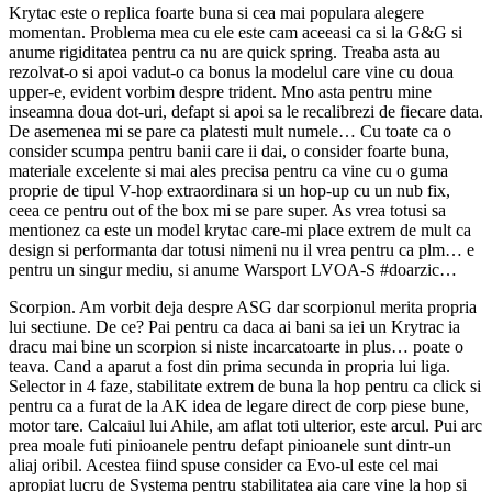
Krytac este o replica foarte buna si cea mai populara alegere
momentan. Problema mea cu ele este cam aceeasi ca si la G&G si
anume rigiditatea pentru ca nu are quick spring. Treaba asta au
rezolvat-o si apoi vadut-o ca bonus la modelul care vine cu doua
upper-e, evident vorbim despre trident. Mno asta pentru mine
inseamna doua dot-uri, defapt si apoi sa le recalibrezi de fiecare data.
De asemenea mi se pare ca platesti mult numele… Cu toate ca o
consider scumpa pentru banii care ii dai, o consider foarte buna,
materiale excelente si mai ales precisa pentru ca vine cu o guma
proprie de tipul V-hop extraordinara si un hop-up cu un nub fix,
ceea ce pentru out of the box mi se pare super. As vrea totusi sa
mentionez ca este un model krytac care-mi place extrem de mult ca
design si performanta dar totusi nimeni nu il vrea pentru ca plm… e
pentru un singur mediu, si anume Warsport LVOA-S #doarzic…
Scorpion. Am vorbit deja despre ASG dar scorpionul merita propria
lui sectiune. De ce? Pai pentru ca daca ai bani sa iei un Krytrac ia
dracu mai bine un scorpion si niste incarcatoarte in plus… poate o
teava. Cand a aparut a fost din prima secunda in propria lui liga.
Selector in 4 faze, stabilitate extrem de buna la hop pentru ca click si
pentru ca a furat de la AK idea de legare direct de corp piese bune,
motor tare. Calcaiul lui Ahile, am aflat toti ulterior, este arcul. Pui arc
prea moale futi pinioanele pentru defapt pinioanele sunt dintr-un
aliaj oribil. Acestea fiind spuse consider ca Evo-ul este cel mai
apropiat lucru de Systema pentru stabilitatea aia care vine la hop si