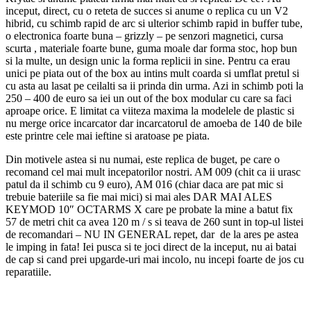
inceput, direct, cu o reteta de succes si anume o replica cu un V2
hibrid, cu schimb rapid de arc si ulterior schimb rapid in buffer tube,
o electronica foarte buna – grizzly – pe senzori magnetici, cursa
scurta , materiale foarte bune, guma moale dar forma stoc, hop bun
si la multe, un design unic la forma replicii in sine. Pentru ca erau
unici pe piata out of the box au intins mult coarda si umflat pretul si
cu asta au lasat pe ceilalti sa ii prinda din urma. Azi in schimb poti la
250 – 400 de euro sa iei un out of the box modular cu care sa faci
aproape orice. E limitat ca viiteza maxima la modelele de plastic si
nu merge orice incarcator dar incarcatorul de amoeba de 140 de bile
este printre cele mai ieftine si aratoase pe piata.
Din motivele astea si nu numai, este replica de buget, pe care o
recomand cel mai mult incepatorilor nostri. AM 009 (chit ca ii urasc
patul da il schimb cu 9 euro), AM 016 (chiar daca are pat mic si
trebuie bateriile sa fie mai mici) si mai ales DAR MAI ALES
KEYMOD 10″ OCTARMS X care pe probate la mine a batut fix
57 de metri chit ca avea 120 m / s si teava de 260 sunt in top-ul listei
de recomandari – NU IN GENERAL repet, dar de la ares pe astea
le imping in fata! Iei pusca si te joci direct de la inceput, nu ai batai
de cap si cand prei upgarde-uri mai incolo, nu incepi foarte de jos cu
reparatiile.