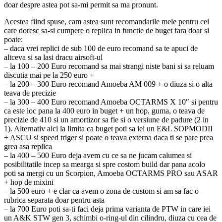
doar despre astea pot sa-mi permit sa ma pronunt.
Acestea fiind spuse, cam astea sunt recomandarile mele pentru cei
care doresc sa-si cumpere o replica in functie de buget fara doar si
poate:
– daca vrei replici de sub 100 de euro recomand sa te apuci de
altceva si sa lasi dracu airsoft-ul
– la 100 – 200 Euro recomand sa mai strangi niste bani si sa reluam
discutia mai pe la 250 euro +
– la 200 – 300 Euro recomand Amoeba AM 009 + o diuza si o alta
teava de precizie
– la 300 – 400 Euro recomand Amoeba OCTARMS X 10″ si pentru
ca este loc pana la 400 euro in buget + un hop, guma, o teava de
precizie de 410 si un amortizor sa fie si o versiune de padure (2 in
1). Alternativ aici la limita ca buget poti sa iei un E&L SOPMODII
+ ASCU si speed triger si poate o teava externa daca ti se pare prea
grea asa replica
– la 400 – 500 Euro deja avem cu ce sa ne jucam calumea si
posibilitatile incep sa mearga si spre costom build dar pana acolo
poti sa mergi cu un Scorpion, Amoeba OCTARMS PRO sau ASAR
+ hop de mixini
– la 500 euro + e clar ca avem o zona de custom si am sa fac o
rubrica separata doar pentru asta
– la 700 Euro poti sa-ti faci deja prima varianta de PTW in care iei
un A&K STW gen 3, schimbi o-ring-ul din cilindru, diuza cu cea de