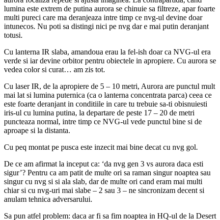
lumina este extrem de putina aurora se chinuie sa filtreze, apar foarte
multi pureci care ma deranjeaza intre timp ce nvg-ul devine doar
intunecos. Nu poti sa distingi nici pe nvg dar e mai putin deranjant
totusi.
Cu lanterna IR slaba, amandoua erau la fel-ish doar ca NVG-ul era
verde si iar devine orbitor pentru obiectele in apropiere. Cu aurora se
vedea color si curat… am zis tot.
Cu laser IR, de la apropiere de 5 – 10 metri, Aurora are punctul mult
mai lat si lumina puternica (ca o lanterna concentrata parca) ceea ce
este foarte deranjant in conditiile in care tu trebuie sa-ti obisnuiesti
iris-ul cu lumina putina, la departare de peste 17 – 20 de metri
puncteaza normal, intre timp ce NVG-ul vede punctul bine si de
aproape si la distanta.
Cu peq montat pe pusca este inzecit mai bine decat cu nvg gol.
De ce am afirmat la inceput ca: ‘da nvg gen 3 vs aurora daca esti
sigur’? Pentru ca am patit de multe ori sa raman singur noaptea sau
singur cu nvg si si ala slab, dar de multe ori cand eram mai multi
chiar si cu nvg-uri mai slabe – 2 sau 3 – ne sincronizam decent si
anulam tehnica adversarului.
Sa pun atfel problem: daca ar fi sa fim noaptea in HQ-ul de la Desert