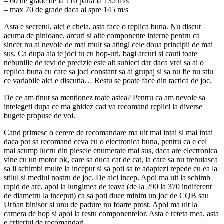
– 60 de grade de la 110 pana la 135 m/s
– max 70 de grade daca ai spre 145 m/s
Asta e secretul, aici e cheia, asta face o replica buna. Nu discut
acuma de pinioane, arcuri si alte componente interne pentru ca
sincer nu ai nevoie de mai mult sa atingi cele doua principii de mai
sus. Ca dupa aia te joci tu cu hop-uri, bagi arcuri si cauti toate
nebuniile de tevi de precizie este alt subiect dar daca vrei sa ai o
replica buna cu care sa joci constant sa ai grupaj si sa nu fie nu stiu
ce variabile aici e discutia… Restu se poate face din tactica de joc.
De ce am tinut sa mentionez toate astea? Pentru ca am nevoie sa
intelegeti dupa ce ma ghidez cad va recomand replici la diverse
bugete propuse de voi.
Cand primesc o cerere de recomandare ma uit mai intai si mai intai
daca pot sa recomand ceva cu o electronica buna, pentru ca e cel
mai scump lucru din piesele enumerate mai sus, daca are electronica
vine cu un motor ok, care sa duca cat de cat, la care sa nu trebuiasca
sa ii schimbi multe la inceput si sa poti sa te adaptezi repede cu ea la
stilul si mediul nostru de joc. De aici incep. Apoi ma uit la schimb
rapid de arc, apoi la lungimea de teava (de la 290 la 370 indiferent
de diametru la inceput) ca sa poti duce minim un joc de CQB sau
Urban binisor si unu de padure nu foarte prost. Apoi ma uit la
camera de hop si apoi la restu componentelor. Asta e reteta mea, asta
e criteriul de recomandari.