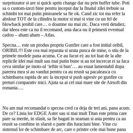
surprinzator si are si quick sprin change dar nu prin buffer tube. Poti
sa o custom-izezi bine pentru inceput dar la finalul zilei trebuie sa
schimbi tot mai putin pinioanele sa fie ok. Cand zic tot ma refer la
abslout TOT de la cilindru la motor si mai si vine cu un fel de
blowback jenibil care… o doamne nu mai zic. Daca vreti detaliez,
dar ideea este ca nu il recomand, asta daca nu il primesti eventual
cadou – aham aham – Atlas.
Specna… este un produs propriu Gunfire care a fost initial oribil,
ORIBIL!!! Este cea mai reparata si urata pusca de mine, o stiu de la
primele modele pana acuma. Ce au facut ei: au tot luat de la alte
replicile idei mai mult sau mai putin bune si au tot incercat ei sa faca
ceva similar pe moto-ul ‘ieftin si bun’… au esuat lamentabil dupa
parerea mea si au vandut pentru ca au reusit sa pacaleasca cu
schimbarea rapida de arc la inceput si push agresiv pe gunfire cu
preturi comparativ mici. Ajuta sa ai cel mai mare site de Airsoft din
romania….
Nu am mai recomandat o specna cred ca deja de trei ani, pana acum.
De ce? Linia lor EDGE Aster sau si mai mult Titan este prima care
pare sa merite, in sfasit, sa fie bagati in seaman si asta pentru ca au
reusit sa combine in sfarsit o parte din furaciuni bine. Vine cu
sistemul lor de schimbare de arc, care e printre cele mai bune pana