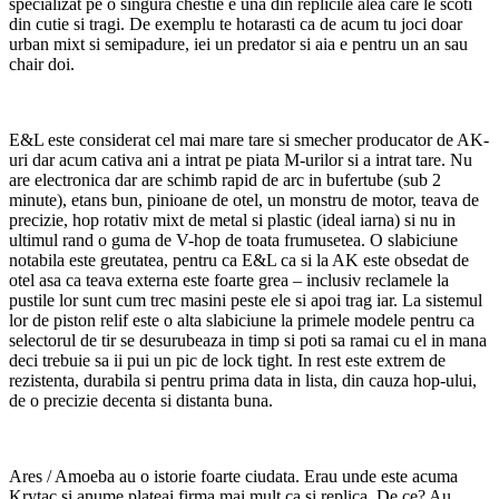
specializat pe o singura chestie e una din replicile alea care le scoti
din cutie si tragi. De exemplu te hotarasti ca de acum tu joci doar
urban mixt si semipadure, iei un predator si aia e pentru un an sau
chair doi.
E&L este considerat cel mai mare tare si smecher producator de AK-
uri dar acum cativa ani a intrat pe piata M-urilor si a intrat tare. Nu
are electronica dar are schimb rapid de arc in bufertube (sub 2
minute), etans bun, pinioane de otel, un monstru de motor, teava de
precizie, hop rotativ mixt de metal si plastic (ideal iarna) si nu in
ultimul rand o guma de V-hop de toata frumusetea. O slabiciune
notabila este greutatea, pentru ca E&L ca si la AK este obsedat de
otel asa ca teava externa este foarte grea – inclusiv reclamele la
pustile lor sunt cum trec masini peste ele si apoi trag iar. La sistemul
lor de piston relif este o alta slabiciune la primele modele pentru ca
selectorul de tir se desurubeaza in timp si poti sa ramai cu el in mana
deci trebuie sa ii pui un pic de lock tight. In rest este extrem de
rezistenta, durabila si pentru prima data in lista, din cauza hop-ului,
de o precizie decenta si distanta buna.
Ares / Amoeba au o istorie foarte ciudata. Erau unde este acuma
Krytac si anume plateai firma mai mult ca si replica. De ce? Au