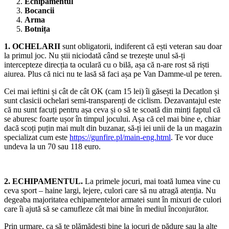
Echipamentul
Bocancii
Arma
Botnița
1. OCHELARII
sunt obligatorii, indiferent că ești veteran sau doar
la primul joc. Nu știi niciodată când se trezește unul să-ți
intercepteze direcția ta oculară cu o bilă, așa că n-are rost să riști
aiurea. Plus că nici nu te lasă să faci așa pe Van Damme-ul pe teren.
Cei mai ieftini și cât de cât OK (cam 15 lei) îi găsești la Decatlon și
sunt clasicii ochelari semi-transparenți de ciclism. Dezavantajul este
că nu sunt facuți pentru așa ceva și o să te scoată din minți faptul că
se aburesc foarte ușor în timpul jocului. Așa că cel mai bine e, chiar
dacă scoți puțin mai mult din buzanar, să-ți iei unii de la un magazin
specializat cum este
https://gunfire.pl/main-eng.html
. Te vor duce
undeva la un 70 sau 118 euro.
2. ECHIPAMENTUL
.
La primele jocuri, mai toată lumea vine cu
ceva sport – haine largi, lejere, culori care să nu atragă atenția. Nu
degeaba majoritatea echipamentelor armatei sunt în mixuri de culori
care îi ajută să se camufleze cât mai bine în mediul înconjurător.
Prin urmare, ca să te plămădești bine la jocuri de pădure sau la alte