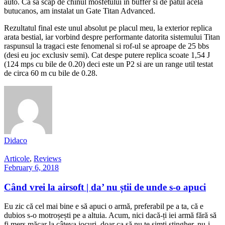
auto. Ca sa scap de chinul mosfetului in buffer si de patul acela
butucanos, am instalat un Gate Titan Advanced.
Rezultatul final este unul absolut pe placul meu, la exterior replica
arata bestial, iar vorbind despre performante datorita sistemului Titan
raspunsul la tragaci este fenomenal si rof-ul se aproape de 25 bbs
(desi eu joc exclusiv semi). Cat despe putere replica scoate 1,54 J
(124 mps cu bile de 0.20) deci este un P2 si are un range util testat
de circa 60 m cu bile de 0.28.
Didaco
Articole
,
Reviews
February 6, 2018
Când vrei la airsoft | da’ nu știi de unde s-o apuci
Eu zic că cel mai bine e să apuci o armă, preferabil pe a ta, că e
dubios s-o motroșești pe a altuia. Acum, nici dacă-ți iei armă fără să
fi mers măcar la câteva jocuri, doar ca să nu te simți stingher, nu-i