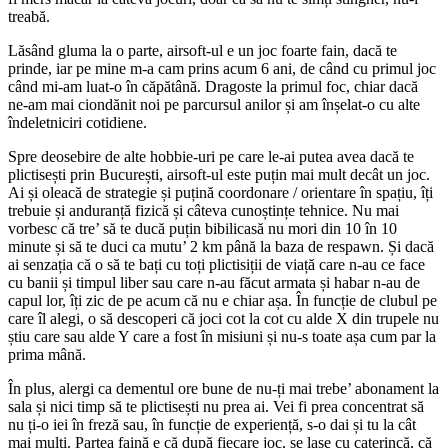
treabă.
Lăsând gluma la o parte, airsoft-ul e un joc foarte fain, dacă te
prinde, iar pe mine m-a cam prins acum 6 ani, de când cu primul joc
când mi-am luat-o în căpătână. Dragoste la primul foc, chiar dacă
ne-am mai ciondănit noi pe parcursul anilor și am înșelat-o cu alte
îndeletniciri cotidiene.
Spre deosebire de alte hobbie-uri pe care le-ai putea avea dacă te
plictisești prin București, airsoft-ul este puțin mai mult decât un joc.
Ai și oleacă de strategie și puțină coordonare / orientare în spațiu, îți
trebuie și anduranță fizică și câteva cunoștințe tehnice. Nu mai
vorbesc că tre’ să te ducă puțin bibilicasă nu mori din 10 în 10
minute și să te duci ca mutu’ 2 km până la baza de respawn. Și dacă
ai senzația că o să te bați cu toți plictisiții de viață care n-au ce face
cu banii și timpul liber sau care n-au făcut armata și habar n-au de
capul lor, îți zic de pe acum că nu e chiar așa. În funcție de clubul pe
care îl alegi, o să descoperi că joci cot la cot cu alde X din trupele nu
știu care sau alde Y care a fost în misiuni și nu-s toate așa cum par la
prima mână.
În plus, alergi ca dementul ore bune de nu-ți mai trebe’ abonament la
sala și nici timp să te plictisești nu prea ai. Vei fi prea concentrat să
nu ți-o iei în freză sau, în funcție de experiență, s-o dai și tu la cât
mai mulți. Partea faină e că după fiecare joc, se lase cu caterincă, că