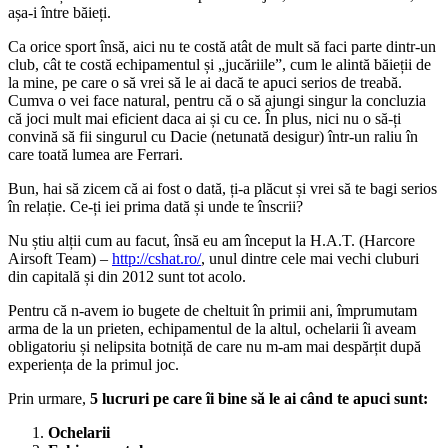
așa-i între băieți.
Ca orice sport însă, aici nu te costă atât de mult să faci parte dintr-un
club, cât te costă echipamentul și „jucăriile”, cum le alintă băieții de
la mine, pe care o să vrei să le ai dacă te apuci serios de treabă.
Cumva o vei face natural, pentru că o să ajungi singur la concluzia
că joci mult mai eficient daca ai și cu ce. În plus, nici nu o să-ți
convină să fii singurul cu Dacie (netunată desigur) într-un raliu în
care toată lumea are Ferrari.
Bun, hai să zicem că ai fost o dată, ți-a plăcut și vrei să te bagi serios
în relație. Ce-ți iei prima dată și unde te înscrii?
Nu știu alții cum au facut, însă eu am început la H.A.T. (Harcore
Airsoft Team) –
http://cshat.ro/
, unul dintre cele mai vechi cluburi
din capitală și din 2012 sunt tot acolo.
Pentru că n-avem io bugete de cheltuit în primii ani, împrumutam
arma de la un prieten, echipamentul de la altul, ochelarii îi aveam
obligatoriu și nelipsita botniță de care nu m-am mai despărțit după
experiența de la primul joc.
Prin urmare,
5 lucruri pe care îi bine să le ai când te apuci sunt:
Ochelarii