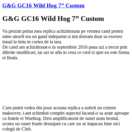
G&G GC16 Wild Hog 7” Custom
G&G GC16 Wild Hog 7” Custom
Va prezint prima mea replica achizitionata pe vremea cand pentru
mine airsoft era un gand indepartat si imi doream doar sa exersez
trasul la tinta in curtea de la tara.
De cand am achizitionat-o in septembrie 2016 pana azi a trecut prin
diferite modificari, iar azi se afla in ceea ce cred si sper eu este forma
ei finala.
Cum puteti vedea din poze aceasta replica a suferit un extrem
makeover, i-am schimbat complet aspectul facand-o sa arate aproape
ca fratele ei Warthog. Desi amplificatorul de sunet arata bestial,
scotea un sunet foarte deranjant cu care nu se impacau bine nici
colegii de Club.