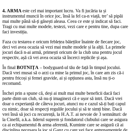
4. ARMA
este cel mai important lucru. Va fi jucăria ta și
instrumentul muncii în orice joc, însă la fel ca-n viață, tre’ să pipăi
mai multe până să-ți găsești aleasa. Ceea ce este și indicat să faci.
Tragi cu mai multe modele, testezi, vezi care e pentru tine, dupa care
faci investiția.
Faza cu testarea e oricum feblețea băieților înainte de fiecare joc,
deci vei avea ocazia să vezi mai multe modele și la alții. La primele
jocuri dacă n-ai armă, primești oricum de la club una pentru jocul
respectiv, așă că vei avea ocazia să încerci replicile și așa.
În final
BOTNIȚA
– bodyguard-ul tău de față în timpul jocului.
Dacă vrei musai să o arzi ca mine la primul joc, în care am zis că-i
pentru fricoși și femei gravide, ai și opțiunea asta, însă nu ți-o
recomand.
Închei prin a spune că, deși ai mult mai multe beneficii dacă faci
parte dintr-un club, să nu-ți imaginezi că e ușor să intri. Dacă vrei
doar o experianță de câteva jocuri, atunci nu e cazul să-ți bați capul
cu nimic, doar să respecți regulile jocului și să te simți bine. Dacă
vrei însă să joci cu recurență, la H.A.T. ai nevoie de 3 semnături: de
la Cinefil, a.k.a. liderul suprem și fondatorul clubului care se asigura
ca ai echipamentul & arma aferentă, Kuminte care se asigură că ai
disciplina necesara la joc și Ganz cu care vei face antrenamentele de