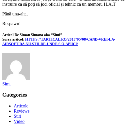
instruire ca să poți să joci oficial și tehnic ca un membru H.A.T.
Până una-alta,
Respawn!
Articol De Simon Simona aka “Simi”
Sursa articol:
HTTPS://TAKTICAL.RO/2017/05/08/CAND-VREI-LA-
AIRSOFT-DA-NU-STII-DE-UNDE-S-O-APUCI/
Simi
Categories
Articole
Reviews
Stiri
Video