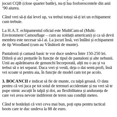
jocuri CQB (close quarter battle), nu-ți lua fosforescentele din anii
‘90 aiurea.
Când vrei să-ți dai level up, va trebui totuși să-ți iei un echipament
cum trebuie.
La H.A.T. echipamentul oficial este MultiCam-ul (Multi-
Environment Camouflage – cum au soldații americani) și ca să devii
membru este necesar să-l ai. La jocuri însă, vei întâlni și echipament
de tip Woodland (cum au Vânătorii de munte).
Pantalonii și camasă basic te vor duce undeva între 150-250 lei.
Diferă și aici prețurile în funcție de tipul de pantaloni și alte nebunii.
Unii au apărătoarea de genunchi încorporată, alții nu o au și va
trebui să o iei separat. Daca vrei și vestă, deja o dai semi-profi, însă
vei scoate si pentru aia, în funcție de model cam tot pe acolo.
3. BOCANCII
e indicat să fie de munte, cu talpă groasă. O data
pentru că vei juca pe tot soiul de terenuri accidentate și nu vrei să te
pupe nimic ascuțit în talpă și doi, au flexibilitatea și anduranța de
care vei avea nevoie indiferent de teren sau condiții meteo.
Când te hotărăști că vrei ceva mai bun, poți opta pentru tactical
boots care te duc undeva la 88 de euro.