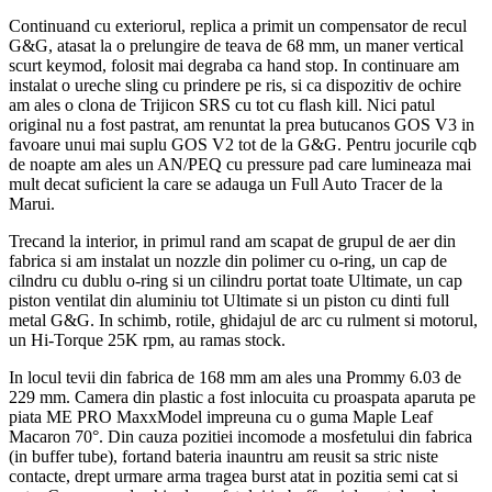
Continuand cu exteriorul, replica a primit un compensator de recul
G&G, atasat la o prelungire de teava de 68 mm, un maner vertical
scurt keymod, folosit mai degraba ca hand stop. In continuare am
instalat o ureche sling cu prindere pe ris, si ca dispozitiv de ochire
am ales o clona de Trijicon SRS cu tot cu flash kill. Nici patul
original nu a fost pastrat, am renuntat la prea butucanos GOS V3 in
favoare unui mai suplu GOS V2 tot de la G&G. Pentru jocurile cqb
de noapte am ales un AN/PEQ cu pressure pad care lumineaza mai
mult decat suficient la care se adauga un Full Auto Tracer de la
Marui.
Trecand la interior, in primul rand am scapat de grupul de aer din
fabrica si am instalat un nozzle din polimer cu o-ring, un cap de
cilndru cu dublu o-ring si un cilindru portat toate Ultimate, un cap
piston ventilat din aluminiu tot Ultimate si un piston cu dinti full
metal G&G. In schimb, rotile, ghidajul de arc cu rulment si motorul,
un Hi-Torque 25K rpm, au ramas stock.
In locul tevii din fabrica de 168 mm am ales una Prommy 6.03 de
229 mm. Camera din plastic a fost inlocuita cu proaspata aparuta pe
piata ME PRO MaxxModel impreuna cu o guma Maple Leaf
Macaron 70°. Din cauza pozitiei incomode a mosfetului din fabrica
(in buffer tube), fortand bateria inauntru am reusit sa stric niste
contacte, drept urmare arma tragea burst atat in pozitia semi cat si