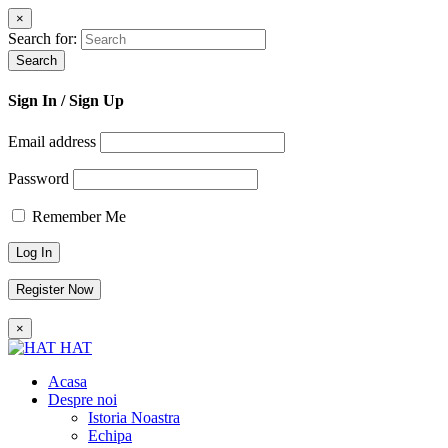
×
Search for:
Search
Sign In
/ Sign Up
Email address
Password
Remember Me
Register Now
×
HAT
Acasa
Despre noi
Istoria Noastra
Echipa